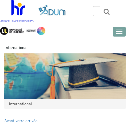
Aller
au
Rechercher
Recherch
Search
contenu
principal
Toggle
naviga
International
International
Avant votre arrivée
Menu