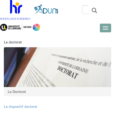
Aller
au
Rechercher
Recherch
Search
contenu
principal
Toggle
naviga
Le doctorat
Le Doctorat
Le dispositif doctoral
Menu