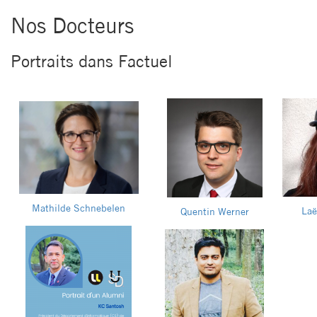
Nos Docteurs
Portraits dans Factuel
Mathilde Schnebelen
Laë
Quentin Werner