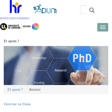
Aller
au
Rechercher
Recherch
Search
contenu
principal
Toggle
naviga
Et après ?
Et après ?
Alumni
Valoriser sa thèse
Menu