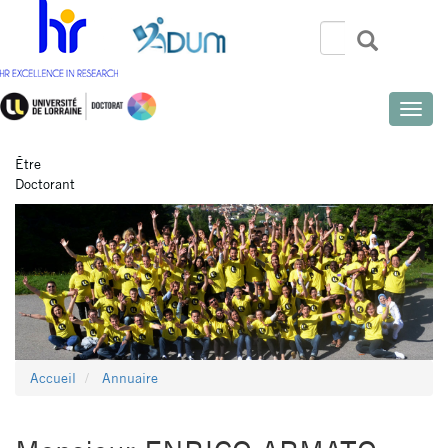
Aller
au
Rechercher
Recherch
Search
contenu
principal
Toggle
naviga
Être
Doctorant
Accueil
Annuaire