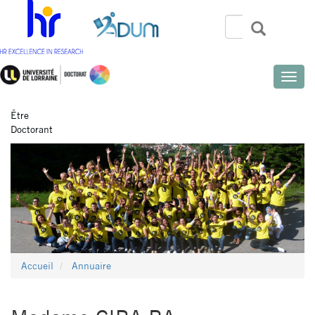
Aller
au
Rechercher
Recherch
Search
contenu
principal
Toggle
naviga
Être
Doctorant
Accueil
Annuaire