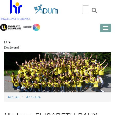
Aller
au
Rechercher
Recherch
Search
contenu
principal
Toggle
naviga
Être
Doctorant
Accueil
Annuaire