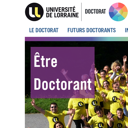
Aller
au
contenu
principal
MENU
LE DOCTORAT
FUTURS DOCTORANTS
I
PRINCIPAL
Être
Doctorant