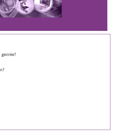
n genrée?
on?