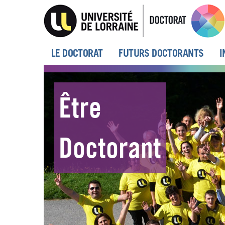
Aller
au
contenu
principal
MENU
LE DOCTORAT
FUTURS DOCTORANTS
I
PRINCIPAL
Être
Doctorant