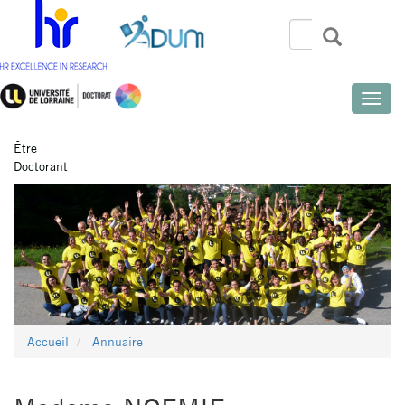
Aller
au
Rechercher
Recherch
Search
contenu
principal
Toggle
naviga
Être
Doctorant
Accueil
Annuaire