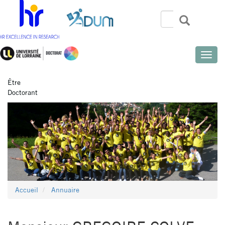
Aller
au
Rechercher
Recherch
Search
contenu
principal
Toggle
naviga
Être
Doctorant
Accueil
Annuaire