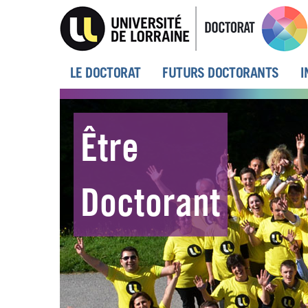
Aller
au
contenu
principal
MENU
LE DOCTORAT
FUTURS DOCTORANTS
I
PRINCIPAL
Être
Doctorant