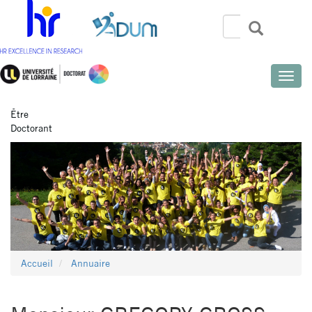
Aller
au
Rechercher
Recherch
Search
contenu
principal
Toggle
naviga
Être
Doctorant
Accueil
Annuaire