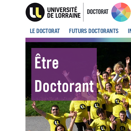
Aller
au
contenu
principal
MENU
LE DOCTORAT
FUTURS DOCTORANTS
I
PRINCIPAL
Être
Doctorant