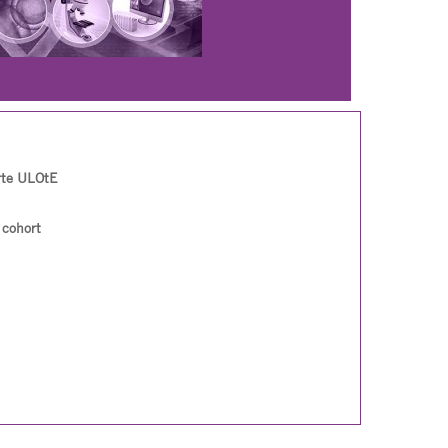
orte ULOtE
 cohort