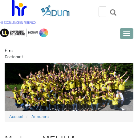
Aller
au
Rechercher
Recherch
Search
contenu
principal
Toggle
naviga
Être
Doctorant
Accueil
Annuaire