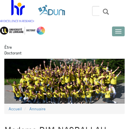
Aller
au
Rechercher
Recherch
Search
contenu
principal
Toggle
naviga
Être
Doctorant
Accueil
Annuaire