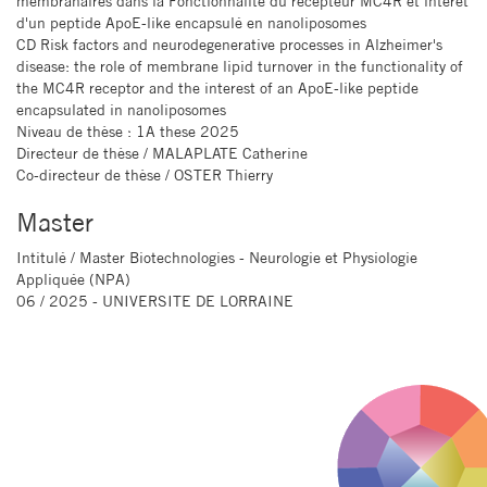
membranaires dans la Fonctionnalité du récepteur MC4R et intérêt
d'un peptide ApoE-like encapsulé en nanoliposomes
CD Risk factors and neurodegenerative processes in Alzheimer's
disease: the role of membrane lipid turnover in the functionality of
the MC4R receptor and the interest of an ApoE-like peptide
encapsulated in nanoliposomes
Niveau de thèse
: 1A these 2025
Directeur de thèse
/ MALAPLATE Catherine
Co-directeur de thèse
/ OSTER Thierry
Master
Intitulé
/ Master Biotechnologies - Neurologie et Physiologie
Appliquée (NPA)
06 / 2025 - UNIVERSITE DE LORRAINE