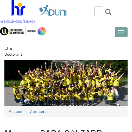
Aller
au
Rechercher
Recherch
Search
contenu
principal
Toggle
naviga
Être
Doctorant
Accueil
Annuaire