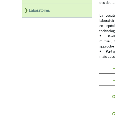
des docte
Laboratoires
La vocat
laboratoi
en spéci
technolog
• Dévelop
mutuel, à
approche p
• Partage
mais auss
L
L
O
C