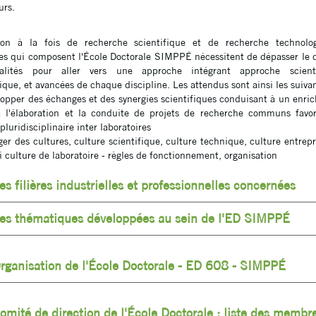
urs.
ion à la fois de recherche scientifique et de recherche technolo
res qui composent l'École Doctorale SIMPPÉ nécessitent de dépasser le
alités pour aller vers une approche intégrant approche scient
ique, et avancées de chaque discipline. Les attendus sont ainsi les suivan
per des échanges et des synergies scientifiques conduisant à un enri
 l'élaboration et la conduite de projets de recherche communs favo
luridisciplinaire inter laboratoires
r des cultures, culture scientifique, culture technique, culture entrepr
i culture de laboratoire - règles de fonctionnement, organisation
es filières industrielles et professionnelles concernées
es thématiques développées au sein de l'ED SIMPPÉ
rganisation de l'École Doctorale - ED 608 - SIMPPÉ
omité de direction de l'École Doctorale : liste des membr