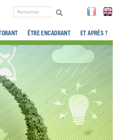
Rechercher
FR
EN
Rechercher
Search
TORANT
ÊTRE ENCADRANT
ET APRÈS ?