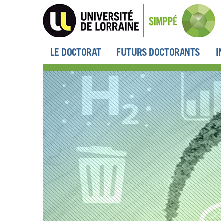
Aller
au
contenu
principal
LE DOCTORAT
FUTURS DOCTORANTS
I
Menu
principal