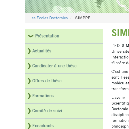
Les Écoles Doctorales
SIMPPE
SIM
Présentation
Menu
L’ED SIM
latéral
Actualités
Universit
pages
interacti
s’insère 
ED
Candidater à une thèse
C’est une
sont liée
Offres de thèse
molécule
transform
Formations
L'avenir
Scientifi
Doctorale
Comité de suivi
discipli
formatio
Encadrants
philosoph