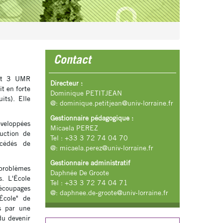
Contact
t 3 UMR
Directeur :
t en forte
Dominique PETITJEAN
ts). Elle
@:
dominique.petitjean@univ-lorraine.fr
Gestionnaire pédagogique :
éveloppées
Micaela PEREZ
duction de
Tel : +33 3 72 74 04 70
océdés de
@:
micaela.perez@univ-lorraine.fr
Gestionnaire administratif
problèmes
Daphnée De Groote
s. L'École
Tel : +33 3 72 74 04 71
découpages
@:
daphnee.de-groote@univ-lorraine.fr
École" de
s par une
du devenir