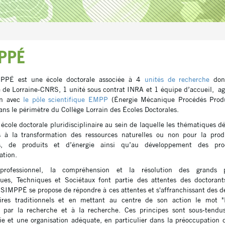
PPÉ
PPÉ est une école doctorale associée à 4
unités de recherche
don
é de Lorraine-CNRS, 1 unité sous contrat INRA et 1 équipe d’accueil, agi
on avec
le pôle scientifique EMPP
(Énergie Mécanique Procédés Produi
dans le périmètre du Collège Lorrain des Écoles Doctorales.
 école doctorale pluridisciplinaire au sein de laquelle les thématiques d
s à la transformation des ressources naturelles ou non pour la pro
s, de produits et d’énergie ainsi qu’au développement des pr
ation.
 professionnel, la compréhension et la résolution des grands 
ques, Techniques et Sociétaux font partie des attentes des doctorant
 SIMPPÉ se propose de répondre à ces attentes et s'affranchissant des 
naires traditionnels et en mettant au centre de son action le mot "
n par la recherche et à la recherche. Ces principes sont sous-tendu
ie et une organisation adéquate, en particulier dans la préoccupation 