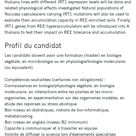
thaliana lines with different IRT1 expression levels will be done and
related physiological effects investigated Natural populations of
Noccaea caerulescens carrying IRT1 mutations will also be used to
evaluate their accumulation capacity in REE-enriched soils. Finally,
IRT1 genes from REE hyperaccumulators will be introduced into A.
thaliana to test their impact on REE tolerance and accumulation.
Profil du candidat
Les candidats doivent avoir une formation (master) en biologie
végétale, en microbiologie ou en physiologie/biologie moléculaire
(ou équivalent).
Compétences souhaitées (certaines non obligatoires) :
Connaissances en biologie/physiologie végétale, en biologie
moléculaire, en interactions entre les plantes et les micro-
organismes, en expérimentation sur des organismes modèles, en
étude des réponses au stress abiotique.
Bon niveau en statistiques, notions de bio-informatique,
métabarcoding
Bon niveau en anglais (niveau B2 minimum)
Capacité à communiquer et à travailler en équipe
Volonté de diffuser la science lors d'événements spécialisés