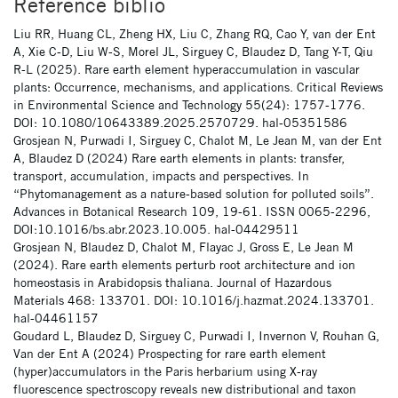
Référence biblio
Liu RR, Huang CL, Zheng HX, Liu C, Zhang RQ, Cao Y, van der Ent
A, Xie C-D, Liu W-S, Morel JL, Sirguey C, Blaudez D, Tang Y-T, Qiu
R-L (2025). Rare earth element hyperaccumulation in vascular
plants: Occurrence, mechanisms, and applications. Critical Reviews
in Environmental Science and Technology 55(24): 1757-1776.
DOI: 10.1080/10643389.2025.2570729. hal-05351586
Grosjean N, Purwadi I, Sirguey C, Chalot M, Le Jean M, van der Ent
A, Blaudez D (2024) Rare earth elements in plants: transfer,
transport, accumulation, impacts and perspectives. In
“Phytomanagement as a nature-based solution for polluted soils”.
Advances in Botanical Research 109, 19-61. ISSN 0065-2296,
DOI:10.1016/bs.abr.2023.10.005. hal-04429511
Grosjean N, Blaudez D, Chalot M, Flayac J, Gross E, Le Jean M
(2024). Rare earth elements perturb root architecture and ion
homeostasis in Arabidopsis thaliana. Journal of Hazardous
Materials 468: 133701. DOI: 10.1016/j.hazmat.2024.133701.
hal-04461157
Goudard L, Blaudez D, Sirguey C, Purwadi I, Invernon V, Rouhan G,
Van der Ent A (2024) Prospecting for rare earth element
(hyper)accumulators in the Paris herbarium using X-ray
fluorescence spectroscopy reveals new distributional and taxon