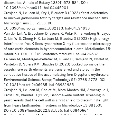
discoveries. Annals of Botany 133(4):573-584. DOI:
10.1093/aob/mcae011. hal-04445201
Grosjean N, Le Jean M, Ory J, Blaudez D (2023) Yeast deletomics
to uncover gadolinium toxicity targets and resistance mechanisms.
Microorganisms 11: 2113. DOI:
10.3390/microorganisms11082113. hal-04194933
Van der Ent A, Brueckner D, Spiers K, Vidar K, Falkenberg G, Layet
C, Lin W-S, Xheng H-X, Le Jean M, Blaudez D (2023) High-energy
interference-free K-lines synchrotron X-ray fluorescence microscopy
of rare earth elements in hyperaccumulator plants. Metallomics 15:
mfad050. DOI: 10.1093/mtomcs/mfad050. hal-04263871
Le Jean M, Montargès-Pelletier M, Rivard C, Grosjean N, Chalot M,
Vantelon D, Spiers KM, Blaudez D (2023) Locked up inside the
vessels: rare earth elements are transferred and stored in the
conductive tissues of the accumulating fern Dryopteris erythrosora.
Environmental Science &amp; Technology 57: 2768-2778. DOI:
10.1021/acs.est.2c06985. hal-03981985
Grosjean N, Le Jean M, Chalot M, Mora-Montes HM, Armengaud J,
Gross EM, Blaudez D (2022) Genome-wide mutant screening in
yeast reveals that the cell wall is a first shield to discriminate light
from heavy lanthanides. Frontiers in Microbiology 13:881535.
DOI: 10.3389/fmicb.2022.881535. hal-03840664