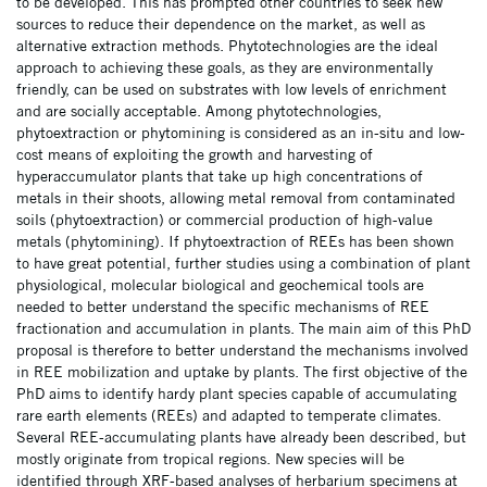
to be developed. This has prompted other countries to seek new
sources to reduce their dependence on the market, as well as
alternative extraction methods. Phytotechnologies are the ideal
approach to achieving these goals, as they are environmentally
friendly, can be used on substrates with low levels of enrichment
and are socially acceptable. Among phytotechnologies,
phytoextraction or phytomining is considered as an in-situ and low-
cost means of exploiting the growth and harvesting of
hyperaccumulator plants that take up high concentrations of
metals in their shoots, allowing metal removal from contaminated
soils (phytoextraction) or commercial production of high-value
metals (phytomining). If phytoextraction of REEs has been shown
to have great potential, further studies using a combination of plant
physiological, molecular biological and geochemical tools are
needed to better understand the specific mechanisms of REE
fractionation and accumulation in plants. The main aim of this PhD
proposal is therefore to better understand the mechanisms involved
in REE mobilization and uptake by plants. The first objective of the
PhD aims to identify hardy plant species capable of accumulating
rare earth elements (REEs) and adapted to temperate climates.
Several REE-accumulating plants have already been described, but
mostly originate from tropical regions. New species will be
identified through XRF-based analyses of herbarium specimens at