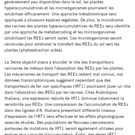
généralement peu disponibles dans le sol, les plantes
hyperaccumulatrices et les microorganismes pourraient les
solubiliser efficacement. Une approche métabolomique sera
appliquée à plusieurs espèces végétales. De plus, le microbiome
des racines des plantes hyperaccumulatrices de REEs sera identifié
par une approche de métabarcoding et les microorganismes
solubilisant les REEs seront isolés. Ces microorganismes seront
réinoculés pour améliorer le transfert des REEs du sol vers les
plantes (phytoextraction aidée).
Le 3eme objectif visera à élucider le rôle des transporteurs
racinaires de métaux dans l'absorption des REEs par les plantes.
Les mécanismes de transport des REEs restent mal connus, nos
données transcriptomiques suggèrent cependant que des
transporteurs de fer non spécifiques (IRT1) pourraient jouer un rôle
dans l'absorption des REEs par les racines. Chez Arabidopsis
thaliana, une expression réduite de IRT1 diminue notamment la
sensibilité aux REEs. Une comparaison de l'accumulation de REEs
dans des lignées d'A. thaliana présentant différents niveaux
d'expression de l'IRT1 sera effectuée et les effets physiologiques
associés étudiés. Des populations de Noccaea caerulescens
porteuses de mutations de IRT1 seront également utilisées pour
évaluer leur capacité d'accumulation. Enfin, des gènes IRT1