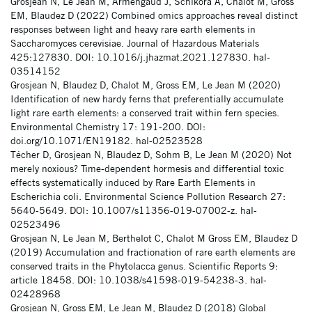
Grosjean N, Le Jean M, Armengaud J, Schikora A, Chalot M, Gross
EM, Blaudez D (2022) Combined omics approaches reveal distinct
responses between light and heavy rare earth elements in
Saccharomyces cerevisiae. Journal of Hazardous Materials
425:127830. DOI: 10.1016/j.jhazmat.2021.127830. hal-
03514152
Grosjean N, Blaudez D, Chalot M, Gross EM, Le Jean M (2020)
Identification of new hardy ferns that preferentially accumulate
light rare earth elements: a conserved trait within fern species.
Environmental Chemistry 17: 191-200. DOI:
doi.org/10.1071/EN19182. hal-02523528
Técher D, Grosjean N, Blaudez D, Sohm B, Le Jean M (2020) Not
merely noxious? Time-dependent hormesis and differential toxic
effects systematically induced by Rare Earth Elements in
Escherichia coli. Environmental Science Pollution Research 27:
5640-5649. DOI: 10.1007/s11356-019-07002-z. hal-
02523496
Grosjean N, Le Jean M, Berthelot C, Chalot M Gross EM, Blaudez D
(2019) Accumulation and fractionation of rare earth elements are
conserved traits in the Phytolacca genus. Scientific Reports 9:
article 18458. DOI: 10.1038/s41598-019-54238-3. hal-
02428968
Grosjean N, Gross EM, Le Jean M, Blaudez D (2018) Global