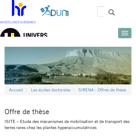
Aller
au
Rechercher
Recherch
Search
contenu
principal
Toggle
naviga
Accueil
Les écoles doctorales
SIRENA - Offres de thèse
Offre de thèse
ISITE – Etude des mécanismes de mobilisation et de transport des
terres rares chez les plantes hyperaccumulatrices